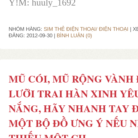
Y!M: huuly_1692
NHÓM HÀNG:
SIM THẺ ĐIỆN THOẠI/ ĐIỆN THOẠI
| X
ĐĂNG:
2012-09-30
|
BÌNH LUẬN (0)
MŨ CÓI, MŨ RỘNG VÀNH 
LƯỠI TRAI HÀN XINH YÊ
NẮNG, HÃY NHANH TAY Đ
MỘT BỘ ĐỒ ƯNG Ý NẾU N
THIẾU MỘT CH