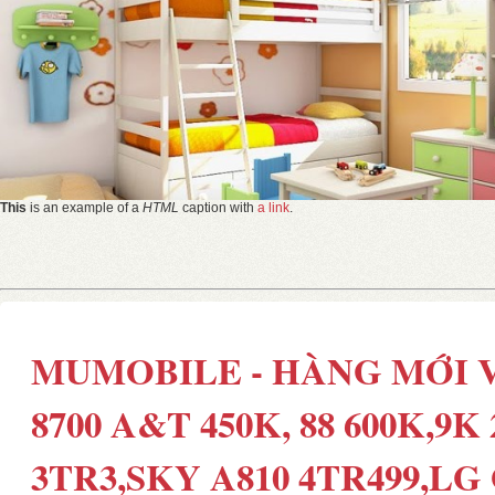
This
is an example of a
HTML
caption with
a link
.
MUMOBILE - HÀNG MỚI V
8700 A&T 450K, 88 600K,9K
3TR3,SKY A810 4TR499,LG 