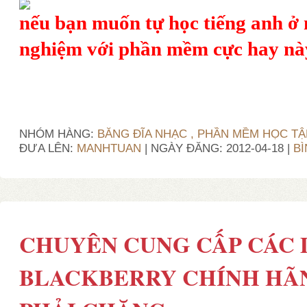
nếu bạn muốn tự học tiếng anh ở 
nghiệm với phần mềm cực hay này
NHÓM HÀNG:
BĂNG ĐĨA NHẠC , PHẦN MỀM HỌC TẬ
ĐƯA LÊN:
MANHTUAN
| NGÀY ĐĂNG:
2012-04-18
|
BÌ
CHUYÊN CUNG CẤP CÁC
BLACKBERRY CHÍNH HÃN