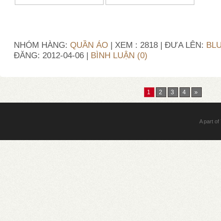
NHÓM HÀNG:
QUẦN ÁO
| XEM : 2818 | ĐƯA LÊN:
BL
ĐĂNG:
2012-04-06
|
BÌNH LUẬN (0)
1
2
3
4
»
A part of