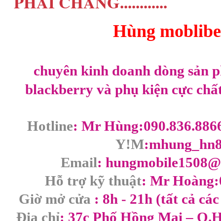
PHẢI CHĂNG............
Hùng moblibe
chuyên kinh doanh dòng sản p
blackberry và phụ kiện cực chấ
Hotline
: Mr Hùng:090.836.886
Y!M
:mhung_hn
Email
: hungmobile1508@
Hỗ trợ kỹ thuật
: Mr Hoàng:
Giờ mở cửa
: 8h - 21h (tất cả cá
Địa chỉ
: 37c Phố Hồng Mai – Q.