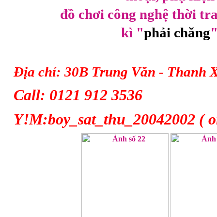
đồ chơi công nghệ thời tra
kì "
phải chăng
Địa chỉ: 30B Trung Văn - Thanh 
Call:
0121 912 3536
Y!M:boy_sat_thu_20042002 ( on