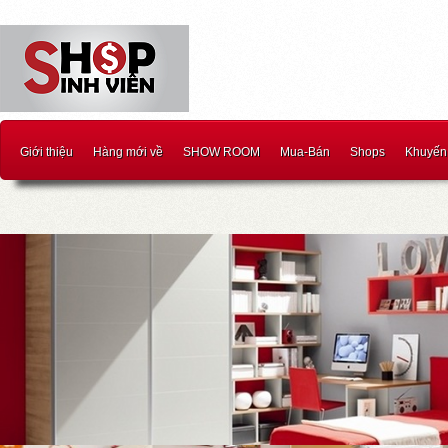
Giới thiệu
Hàng mới về
SHOW ROOM
Mua-Bán
Shops
Khuyến