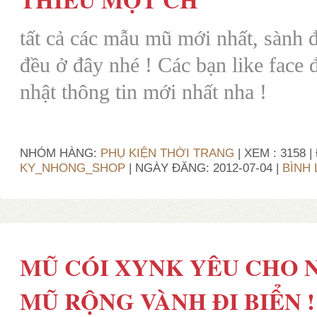
tất cả các mẫu mũ mới nhất, sành đ
đều ở đây nhé ! Các bạn like face 
nhật thông tin mới nhất nha !
NHÓM HÀNG:
PHỤ KIỆN THỜI TRANG
| XEM : 3158 
KY_NHONG_SHOP
| NGÀY ĐĂNG:
2012-07-04
|
BÌNH 
MŨ CÓI XYNK YÊU CHO 
MŨ RỘNG VÀNH ĐI BIỂN !