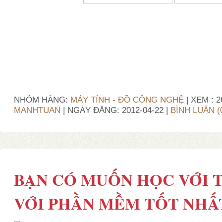
NHÓM HÀNG:
MÁY TÍNH - ĐỒ CÔNG NGHỆ
| XEM : 2
MANHTUAN
| NGÀY ĐĂNG:
2012-04-22
|
BÌNH LUẬN (
BẠN CÓ MUỐN HỌC VỚI 
VỚI PHẦN MỀM TỐT NHẤ